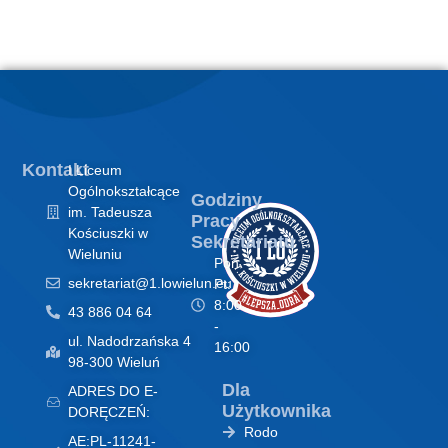
Kontakt
I Liceum
Ogólnokształcące
Godziny
im. Tadeusza
Pracy
Kościuszki w
Sekretariatu
Wieluniu
Pon -
sekretariat@1.lowielun.eu
Pt:
8:00
43 886 04 64
-
ul. Nadodrzańska 4
16:00
98-300 Wieluń
Dla
ADRES DO E-
Użytkownika
DORĘCZEŃ:
Rodo
AE:PL-11241-