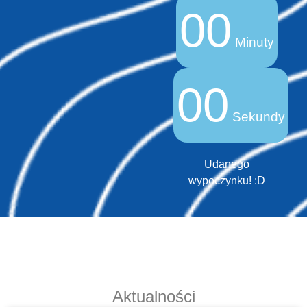
00
Minuty
00
Sekundy
Udanego
wypoczynku! :D
Aktualności