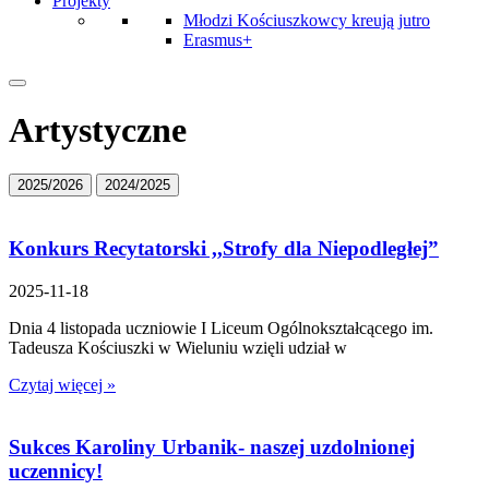
Projekty
Młodzi Kościuszkowcy kreują jutro
Erasmus+
Artystyczne
2025/2026
2024/2025
Konkurs Recytatorski ,,Strofy dla Niepodległej”
2025-11-18
Dnia 4 listopada uczniowie I Liceum Ogólnokształcącego im.
Tadeusza Kościuszki w Wieluniu wzięli udział w
Czytaj więcej »
Sukces Karoliny Urbanik- naszej uzdolnionej
uczennicy!