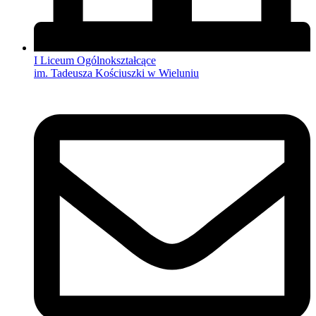
I Liceum Ogólnokształcące
im. Tadeusza Kościuszki w Wieluniu