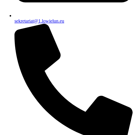
sekretariat@1.lowielun.eu