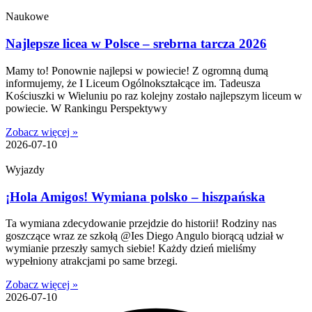
Naukowe
Najlepsze licea w Polsce – srebrna tarcza 2026
Mamy to! Ponownie najlepsi w powiecie! Z ogromną dumą
informujemy, że I Liceum Ogólnokształcące im. Tadeusza
Kościuszki w Wieluniu po raz kolejny zostało najlepszym liceum w
powiecie. W Rankingu Perspektywy
Zobacz więcej »
2026-07-10
Wyjazdy
¡Hola Amigos! Wymiana polsko – hiszpańska
Ta wymiana zdecydowanie przejdzie do historii! Rodziny nas
goszczące wraz ze szkołą @Ies Diego Angulo biorącą udział w
wymianie przeszły samych siebie! Każdy dzień mieliśmy
wypełniony atrakcjami po same brzegi.
Zobacz więcej »
2026-07-10