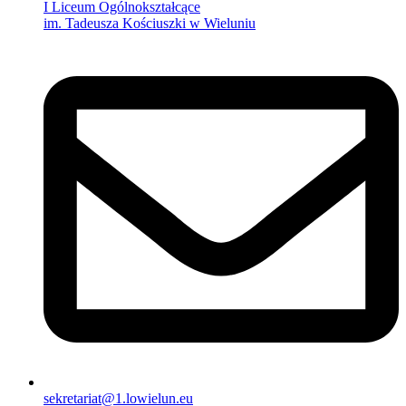
I Liceum Ogólnokształcące
im. Tadeusza Kościuszki w Wieluniu
sekretariat@1.lowielun.eu