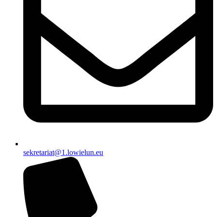
sekretariat@1.lowielun.eu