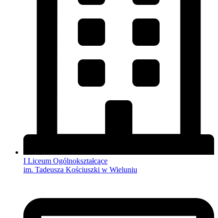
I Liceum Ogólnokształcące
im. Tadeusza Kościuszki w Wieluniu